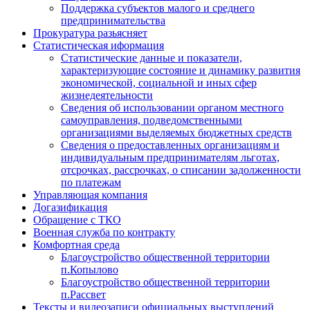
Поддержка субъектов малого и среднего
предпринимательства
Прокуратура разьясняет
Статистическая иформация
Статистические данные и показатели,
характеризующие состояние и динамику развития
экономической, социальной и иных сфер
жизнедеятельности
Сведения об использовании органом местного
самоуправления, подведомственными
организациями выделяемых бюджетных средств
Сведения о предоставленных организациям и
индивидуальным предпринимателям льготах,
отсрочках, рассрочках, о списании задолженности
по платежам
Управляющая компания
Догазификация
Обращение с ТКО
Военная служба по контракту
Комфортная среда
Благоустройство общественной территории
п.Копылово
Благоустройство общественной территории
п.Рассвет
Тексты и видеозаписи официальных выступлений