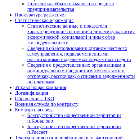
Поддержка субъектов малого и среднего
предпринимательства
Прокуратура разьясняет
Статистическая иформация
Статистические данные и показатели,
характеризующие состояние и динамику развития
экономической, социальной и иных сфер
жизнедеятельности
Сведения об использовании органом местного
самоуправления, подведомственными
организациями выделяемых бюджетных средств
Сведения о предоставленных организациям и
индивидуальным предпринимателям льготах,
отсрочках, рассрочках, о списании задолженности
по платежам
Управляющая компания
Догазификация
Обращение с ТКО
Военная служба по контракту
Комфортная среда
Благоустройство общественной территории
п.Копылово
Благоустройство общественной территории
п.Рассвет
Тексты и видеозаписи официальных выступлений