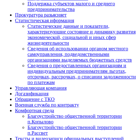
Поддержка субъектов малого и среднего
предпринимательства
Прокуратура разьясняет
Статистическая иформация
Статистические данные и показатели,
характеризующие состояние и динамику развития
экономической, социальной и иных сфер
жизнедеятельности
Сведения об использовании органом местного
самоуправления, подведомственными
организациями выделяемых бюджетных средств
Сведения о предоставленных организациям и
индивидуальным предпринимателям льготах,
отсрочках, рассрочках, о списании задолженности
по платежам
Управляющая компания
Догазификация
Обращение с ТКО
Военная служба по контракту
Комфортная среда
Благоустройство общественной территории
п.Копылово
Благоустройство общественной территории
п.Рассвет
Тексты и видеозаписи официальных выступлений