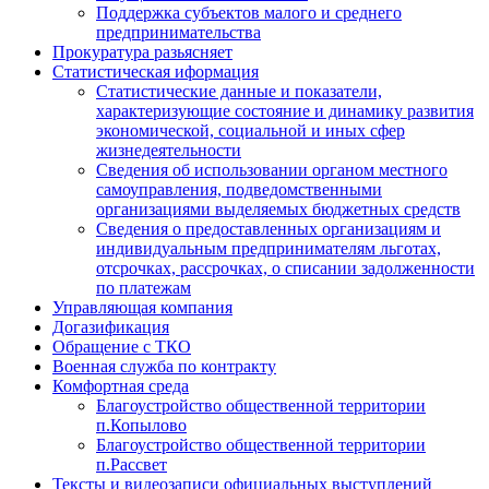
Поддержка субъектов малого и среднего
предпринимательства
Прокуратура разьясняет
Статистическая иформация
Статистические данные и показатели,
характеризующие состояние и динамику развития
экономической, социальной и иных сфер
жизнедеятельности
Сведения об использовании органом местного
самоуправления, подведомственными
организациями выделяемых бюджетных средств
Сведения о предоставленных организациям и
индивидуальным предпринимателям льготах,
отсрочках, рассрочках, о списании задолженности
по платежам
Управляющая компания
Догазификация
Обращение с ТКО
Военная служба по контракту
Комфортная среда
Благоустройство общественной территории
п.Копылово
Благоустройство общественной территории
п.Рассвет
Тексты и видеозаписи официальных выступлений