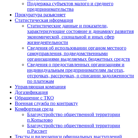
Поддержка субъектов малого и среднего
предпринимательства
Прокуратура разьясняет
Статистическая иформация
Статистические данные и показатели,
характеризующие состояние и динамику развития
экономической, социальной и иных сфер
жизнедеятельности
Сведения об использовании органом местного
самоуправления, подведомственными
организациями выделяемых бюджетных средств
Сведения о предоставленных организациям и
индивидуальным предпринимателям льготах,
отсрочках, рассрочках, о списании задолженности
по платежам
Управляющая компания
Догазификация
Обращение с ТКО
Военная служба по контракту
Комфортная среда
Благоустройство общественной территории
п.Копылово
Благоустройство общественной территории
п.Рассвет
Тексты и видеозаписи официальных выступлений